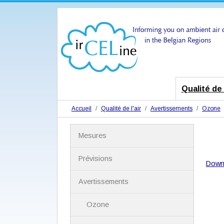
Qualité de l
Accueil
Qualité de l'air
Avertissements
Ozone
N
Mesures
a
v
i
Prévisions
Down
g
a
Avertissements
t
i
Ozone
o
n