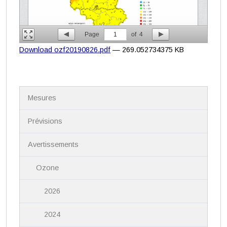
Page
1
of
4
Download ozf20190826.pdf
— 269.052734375 KB
N
Mesures
a
v
i
Prévisions
g
a
Avertissements
t
i
Ozone
o
n
2026
2024