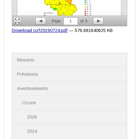
Page
1
of
5
Download ozf20190724.pdf
— 576.681640625 KB
N
Mesures
a
v
i
Prévisions
g
a
Avertissements
t
i
Ozone
o
n
2026
2024