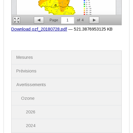
Page
1
of
4
Download ozf_20180728.pdf
— 521.3876953125 KB
N
Mesures
a
v
i
Prévisions
g
a
Avertissements
t
i
Ozone
o
n
2026
2024