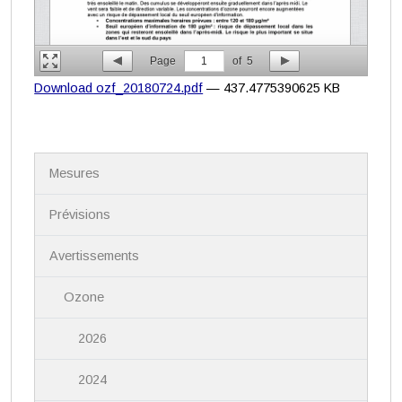
Page
1
of
5
Download ozf_20180724.pdf
— 437.4775390625 KB
N
Mesures
a
v
i
Prévisions
g
a
Avertissements
t
i
Ozone
o
n
2026
2024