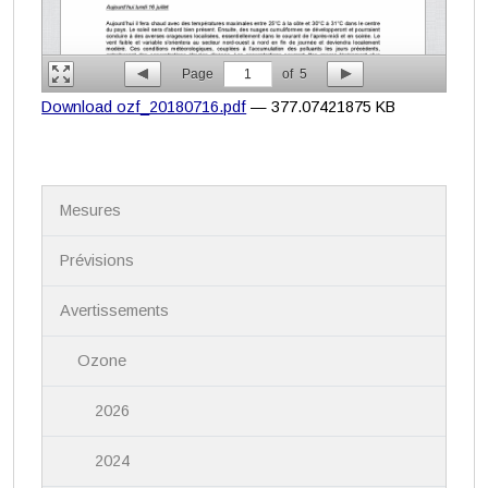
Page
1
of
5
Download ozf_20180716.pdf
— 377.07421875 KB
N
Mesures
a
v
i
Prévisions
g
a
Avertissements
t
i
Ozone
o
n
2026
2024