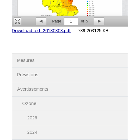
Page
1
of
5
Download ozf_20180808.pdf
— 789.203125 KB
N
Mesures
a
v
i
Prévisions
g
a
Avertissements
t
i
Ozone
o
n
2026
2024