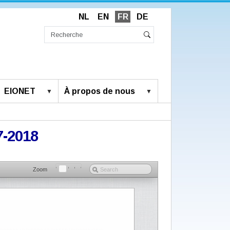
NL
EN
FR
DE
Chercher
par
Recherche
Rechercher
avancée…
EIONET
À propos de nous
7-2018
Zoom