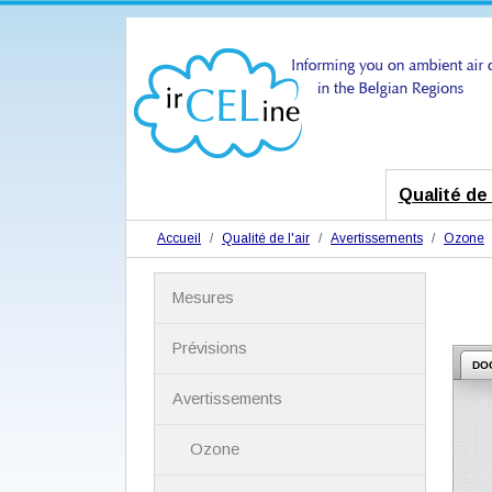
Qualité de l
Accueil
Qualité de l'air
Avertissements
Ozone
N
Mesures
a
v
i
Prévisions
g
DO
a
Avertissements
t
i
Ozone
o
n