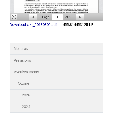
Page
1
of
5
Download ozf_20180802.pdf
— 455.814453125 KB
N
Mesures
a
v
i
Prévisions
g
a
Avertissements
t
i
Ozone
o
n
2026
2024