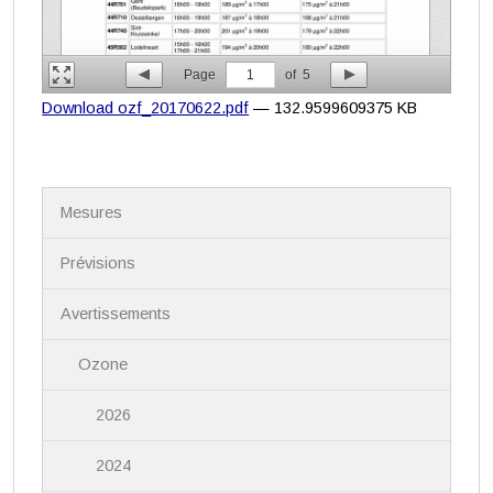
Page
1
of
5
Download ozf_20170622.pdf
— 132.9599609375 KB
N
Mesures
a
v
i
Prévisions
g
a
Avertissements
t
i
Ozone
o
n
2026
2024