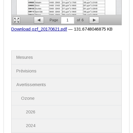
Page
1
of
6
Download ozf_20170621.pdf
— 131.6748046875 KB
N
Mesures
a
v
i
Prévisions
g
a
Avertissements
t
i
Ozone
o
n
2026
2024