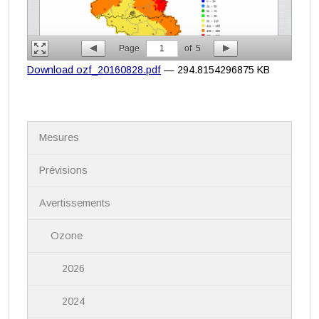
Page
1
of
5
Download ozf_20160828.pdf
— 294.8154296875 KB
N
Mesures
a
v
i
Prévisions
g
a
Avertissements
t
i
Ozone
o
n
2026
2024