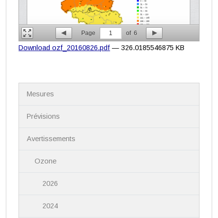
Page
1
of
6
Download ozf_20160826.pdf
— 326.0185546875 KB
N
Mesures
a
v
i
Prévisions
g
a
Avertissements
t
i
Ozone
o
n
2026
2024