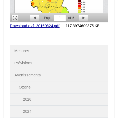
Page
1
of
5
Download ozf_20160824.pdf
— 117.3974609375 KB
N
Mesures
a
v
i
Prévisions
g
a
Avertissements
t
i
Ozone
o
n
2026
2024