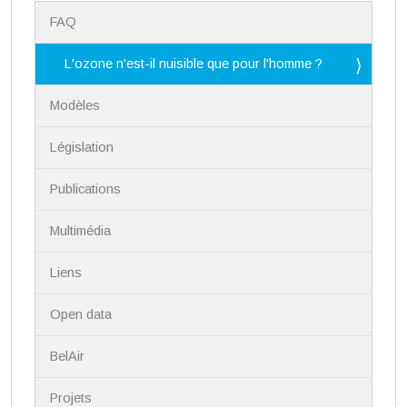
N
FAQ
a
v
i
L'ozone n'est-il nuisible que pour l'homme ?
g
a
Modèles
t
i
Législation
o
n
Publications
Multimédia
Liens
Open data
BelAir
Projets