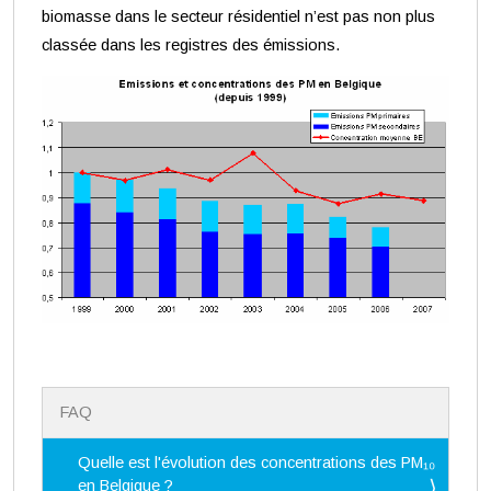
biomasse dans le secteur résidentiel n’est pas non plus
classée dans les registres des émissions.
N
FAQ
a
v
i
Quelle est l'évolution des concentrations des PM₁₀
g
en Belgique ?