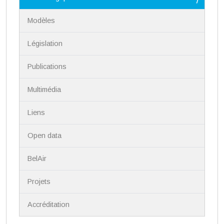
a
t
Modèles
i
o
n
Législation
Publications
Multimédia
Liens
Open data
BelAir
Projets
Accréditation