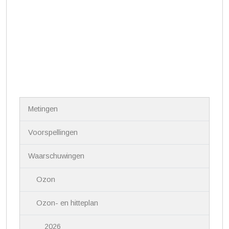
N
Metingen
a
v
i
Voorspellingen
g
a
Waarschuwingen
t
i
Ozon
e
Ozon- en hitteplan
2026