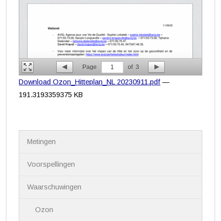
Page
1
of
3
Download Ozon_Hitteplan_NL 20230911.pdf
—
191.3193359375 KB
N
Metingen
a
v
i
Voorspellingen
g
a
Waarschuwingen
t
i
Ozon
e