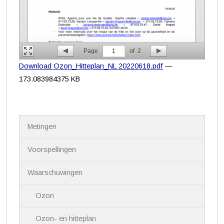
Page
1
of
2
Download Ozon_Hitteplan_NL 20220618.pdf
—
173.083984375 KB
N
Metingen
a
v
i
Voorspellingen
g
a
Waarschuwingen
t
i
Ozon
e
Ozon- en hitteplan