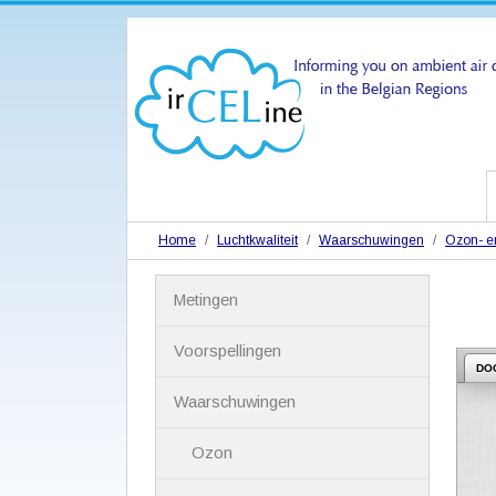
Home
Luchtkwaliteit
Waarschuwingen
Ozon- en
N
Metingen
a
v
i
Voorspellingen
g
DO
a
Waarschuwingen
t
i
Ozon
e