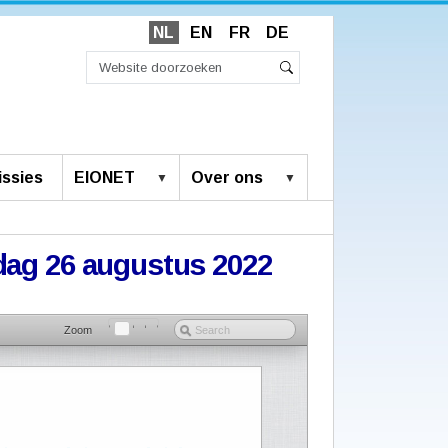
NL
EN
FR
DE
Zoek
Geavanceerd
Zoeken
zoeken...
ssies
EIONET
Over ons
ijdag 26 augustus 2022
Zoom