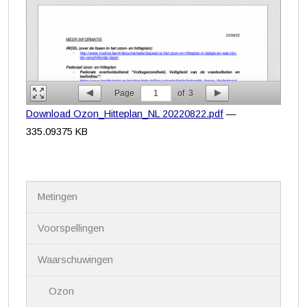
Page
1
of
3
Download Ozon_Hitteplan_NL 20220822.pdf
—
335.09375 KB
N
Metingen
a
v
i
Voorspellingen
g
a
Waarschuwingen
t
i
Ozon
e