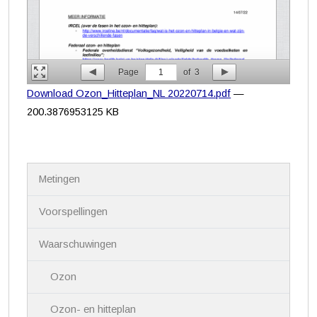
Page
1
of
3
Download Ozon_Hitteplan_NL 20220714.pdf
—
200.3876953125 KB
N
Metingen
a
v
i
Voorspellingen
g
a
Waarschuwingen
t
i
Ozon
e
Ozon- en hitteplan