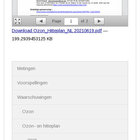
Page
1
of
2
Download Ozon_Hitteplan_NL 20210619.pdf
—
199.2939453125 KB
N
Metingen
a
v
i
Voorspellingen
g
a
Waarschuwingen
t
i
Ozon
e
Ozon- en hitteplan