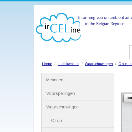
Home
Luchtkwaliteit
Waarschuwingen
Ozon- en
N
Metingen
a
v
i
Voorspellingen
g
DO
a
Waarschuwingen
t
i
Ozon
e