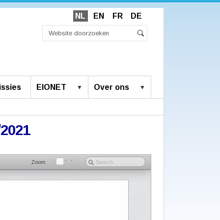
NL
EN
FR
DE
Zoek
Geavanceerd
Zoeken
zoeken...
ssies
EIONET
Over ons
/2021
Zoom