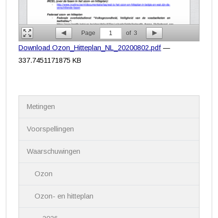
Page
1
of
3
Download Ozon_Hitteplan_NL_20200802.pdf
—
337.7451171875 KB
N
Metingen
a
v
i
Voorspellingen
g
a
Waarschuwingen
t
i
Ozon
e
Ozon- en hitteplan