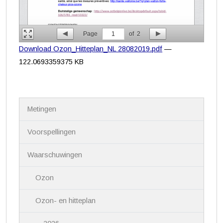
Page
1
of
2
Download Ozon_Hitteplan_NL 28082019.pdf
—
122.0693359375 KB
N
Metingen
a
v
i
Voorspellingen
g
a
Waarschuwingen
t
i
Ozon
e
Ozon- en hitteplan