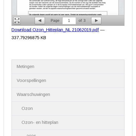
Page
1
of
3
Download Ozon_Hitteplan_NL 21062019.pdf
—
337.79296875 KB
N
Metingen
a
v
i
Voorspellingen
g
a
Waarschuwingen
t
i
Ozon
e
Ozon- en hitteplan