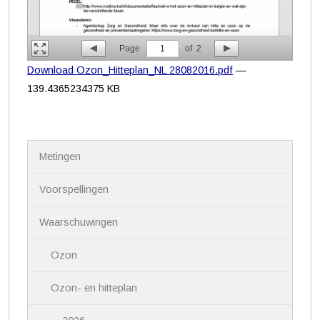
Page
1
of
2
Download Ozon_Hitteplan_NL 28082016.pdf
—
139.4365234375 KB
N
Metingen
a
v
i
Voorspellingen
g
a
Waarschuwingen
t
i
Ozon
e
Ozon- en hitteplan