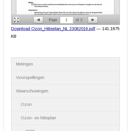
Page
1
of
2
Download Ozon_Hitteplan_NL 23082016.pdf
— 141.1875
KB
N
Metingen
a
v
i
Voorspellingen
g
a
Waarschuwingen
t
i
Ozon
e
Ozon- en hitteplan