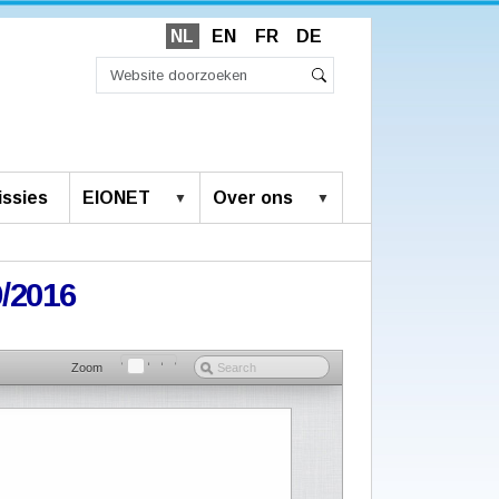
NL
EN
FR
DE
Zoek
Geavanceerd
Zoeken
zoeken...
ssies
EIONET
Over ons
9/2016
Zoom