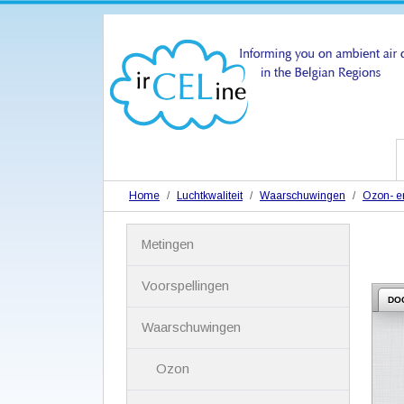
Home
Luchtkwaliteit
Waarschuwingen
Ozon- en
N
Metingen
a
v
i
Voorspellingen
g
DO
a
Waarschuwingen
t
i
Ozon
e