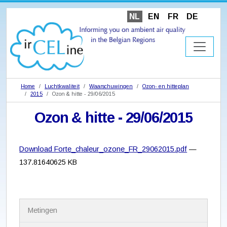
NL
EN
FR
DE
Home
Luchtkwaliteit
Waarschuwingen
Ozon- en hitteplan
2015
Ozon & hitte - 29/06/2015
Ozon & hitte - 29/06/2015
Download Forte_chaleur_ozone_FR_29062015.pdf
—
137.81640625 KB
N
Metingen
a
v