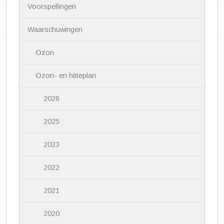
i
Voorspellingen
g
a
Waarschuwingen
t
i
Ozon
e
Ozon- en hitteplan
2026
2025
2023
2022
2021
2020