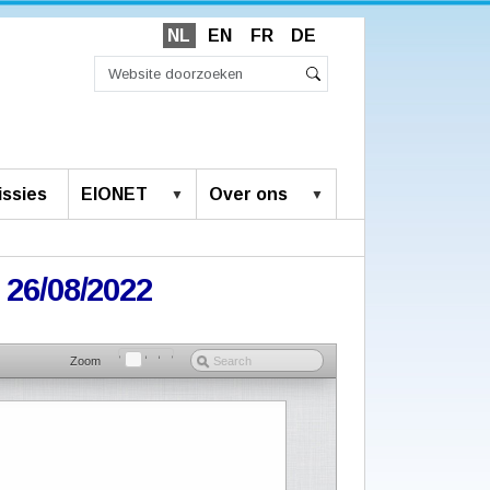
NL
EN
FR
DE
Zoek
Geavanceerd
Zoeken
zoeken...
ssies
EIONET
Over ons
 26/08/2022
Zoom