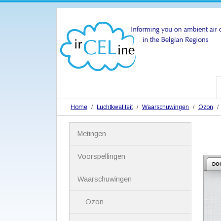
Home
Luchtkwaliteit
Waarschuwingen
Ozon
N
Metingen
a
v
i
Voorspellingen
g
DO
a
Waarschuwingen
t
i
Ozon
e