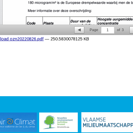
Page
1
of
3
load ozn20220826.pdf
— 250.5830078125 KB