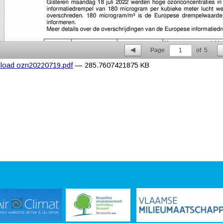
Page
1
of
5
load ozn20220719.pdf
— 285.7607421875 KB