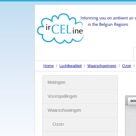
Home
Luchtkwaliteit
Waarschuwingen
Ozon
N
Metingen
a
v
i
Voorspellingen
g
DO
a
Waarschuwingen
t
i
Ozon
e