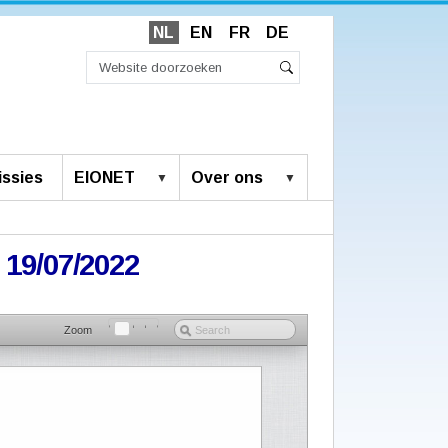
NL
EN
FR
DE
Zoek
Geavanceerd
Zoeken
zoeken...
ssies
EIONET
Over ons
 19/07/2022
Zoom