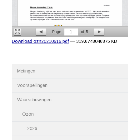
Page
1
of
5
Download ozn20210616.pdf
— 319.6748046875 KB
N
Metingen
a
v
i
Voorspellingen
g
a
Waarschuwingen
t
i
Ozon
e
2026