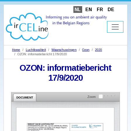
NL
EN
FR
DE
Home
Luchtkwaliteit
Waarschuwingen
Ozon
2020
OZON: informatiebericht 17/9/2020
OZON: informatiebericht
17/9/2020
Zoom
DOCUMENT