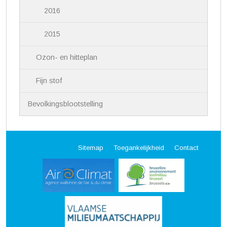
2016
2015
Ozon- en hitteplan
Fijn stof
Bevolkingsblootstelling
Sitemap
Toegankelijkheid
Contact