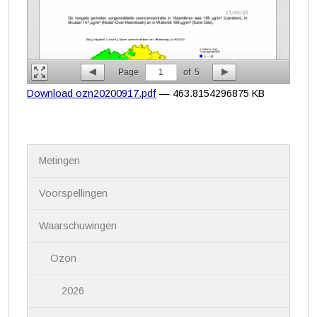
Page
1
of
5
Download ozn20200917.pdf
— 463.8154296875 KB
N
Metingen
a
v
i
Voorspellingen
g
a
Waarschuwingen
t
i
Ozon
e
2026