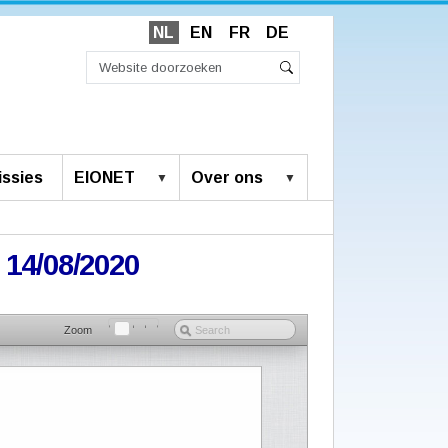
NL
EN
FR
DE
Zoek
Geavanceerd
Zoeken
zoeken...
ssies
EIONET
Over ons
 14/08/2020
Zoom