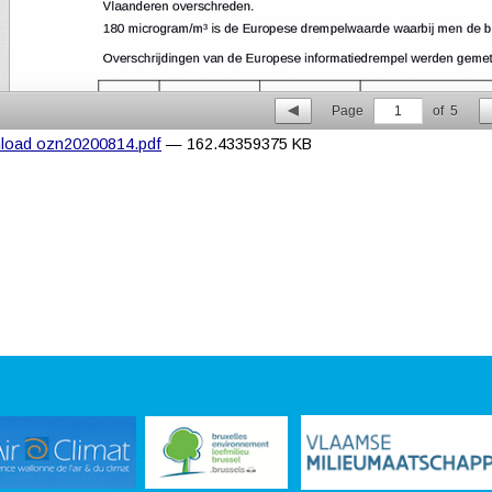
Page
1
of
5
load ozn20200814.pdf
— 162.43359375 KB