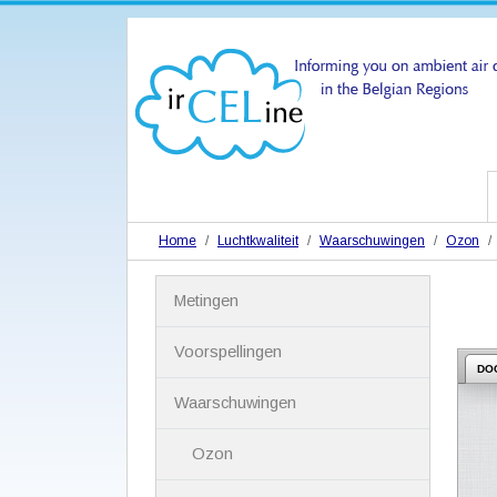
Home
Luchtkwaliteit
Waarschuwingen
Ozon
N
Metingen
a
v
i
Voorspellingen
g
DO
a
Waarschuwingen
t
i
Ozon
e