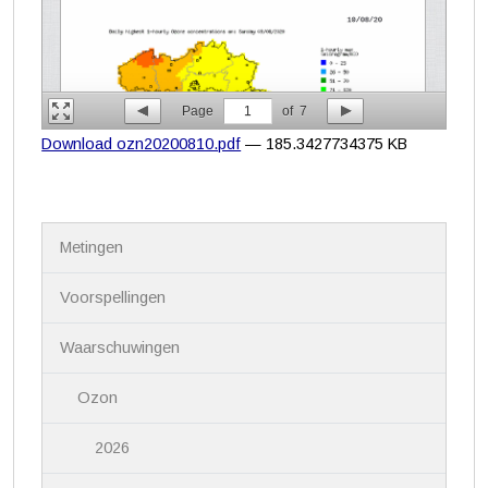
Page
1
of
7
Download ozn20200810.pdf
— 185.3427734375 KB
N
Metingen
a
v
i
Voorspellingen
g
a
Waarschuwingen
t
i
Ozon
e
2026