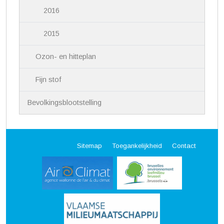
2016
2015
Ozon- en hitteplan
Fijn stof
Bevolkingsblootstelling
Sitemap
Toegankelijkheid
Contact