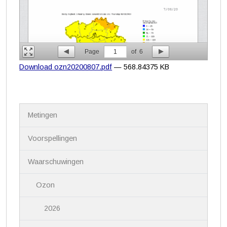
Page
1
of
6
Download ozn20200807.pdf
— 568.84375 KB
N
Metingen
a
v
i
Voorspellingen
g
a
Waarschuwingen
t
i
Ozon
e
2026