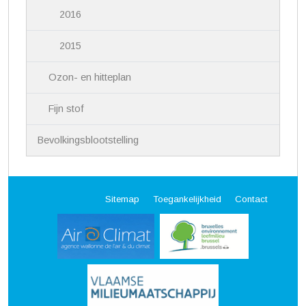
2016
2015
Ozon- en hitteplan
Fijn stof
Bevolkingsblootstelling
Sitemap
Toegankelijkheid
Contact