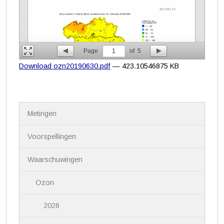
Page
1
of
5
Download ozn20190630.pdf
— 423.10546875 KB
N
Metingen
a
v
i
Voorspellingen
g
a
Waarschuwingen
t
i
Ozon
e
2026