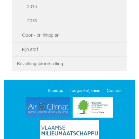
2016
2015
Ozon- en hitteplan
Fijn stof
Bevolkingsblootstelling
Sitemap
Toegankelijkheid
Contact