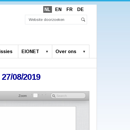
NL
EN
FR
DE
Zoek
Geavanceerd
Zoeken
zoeken...
ssies
EIONET
Over ons
 27/08/2019
Zoom