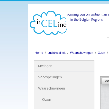
Home
Luchtkwaliteit
Waarschuwingen
Ozon
N
Metingen
a
v
i
Voorspellingen
g
DO
a
Waarschuwingen
t
i
Ozon
e