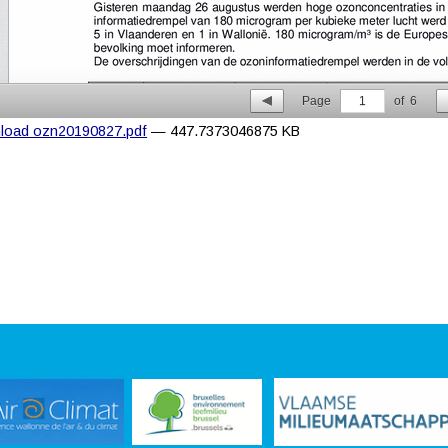
Page
1
of
6
load ozn20190827.pdf
— 447.7373046875 KB