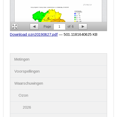
Page
1
of
6
Download ozn20190627.pdf
— 501.1181640625 KB
N
Metingen
a
v
i
Voorspellingen
g
a
Waarschuwingen
t
i
Ozon
e
2026