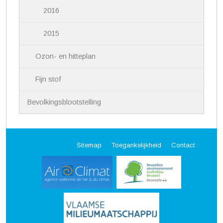
2016
2015
Ozon- en hitteplan
Fijn stof
Bevolkingsblootstelling
Sitemap
Toegankelijkheid
Contact