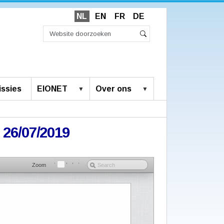
NL
EN
FR
DE
Zoek
Geavanceerd
Zoeken
zoeken...
ssies
EIONET
Over ons
 26/07/2019
Zoom