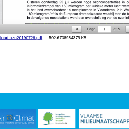
Page
1
of
5
load ozn20190726.pdf
— 502.6708984375 KB