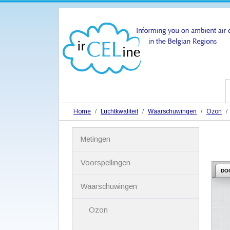
Home
Luchtkwaliteit
Waarschuwingen
Ozon
N
Metingen
a
v
i
Voorspellingen
g
DO
a
Waarschuwingen
t
i
Ozon
e