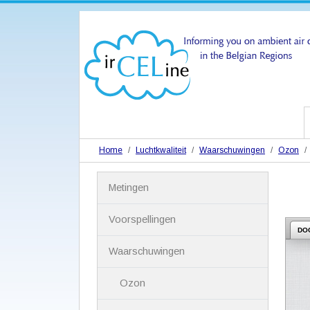
Home
Luchtkwaliteit
Waarschuwingen
Ozon
N
Metingen
a
v
i
Voorspellingen
g
DO
a
Waarschuwingen
t
i
Ozon
e