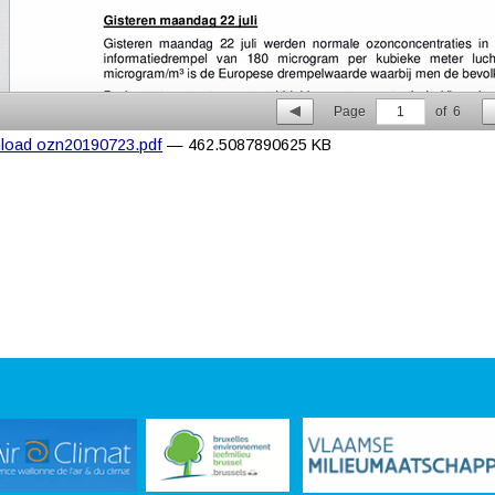
Page
1
of
6
load ozn20190723.pdf
— 462.5087890625 KB