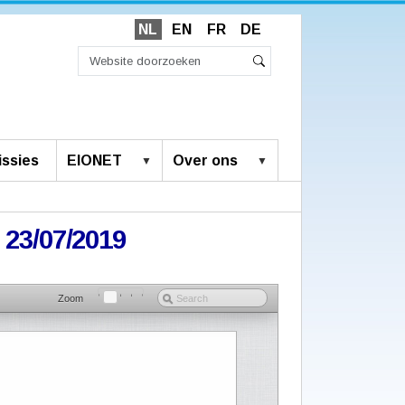
NL
EN
FR
DE
Zoek
Geavanceerd
Zoeken
zoeken...
ssies
EIONET
Over ons
 23/07/2019
Zoom