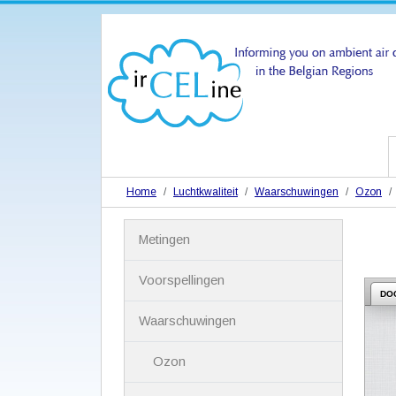
Home
Luchtkwaliteit
Waarschuwingen
Ozon
N
Metingen
a
v
i
Voorspellingen
g
DO
a
Waarschuwingen
t
i
Ozon
e