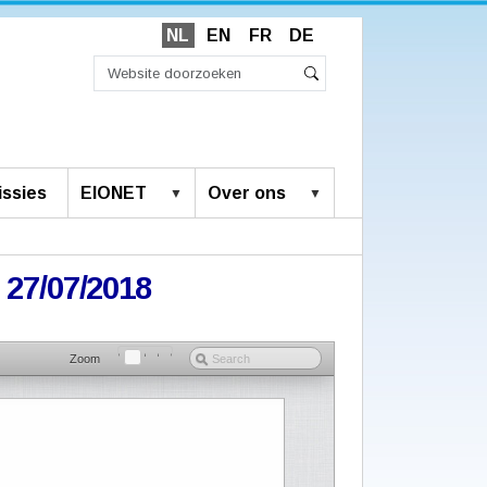
NL
EN
FR
DE
Zoek
Geavanceerd
Zoeken
zoeken...
ssies
EIONET
Over ons
 27/07/2018
Zoom