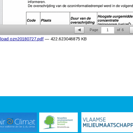
Page
1
of
6
load ozn20180727.pdf
— 422.623046875 KB