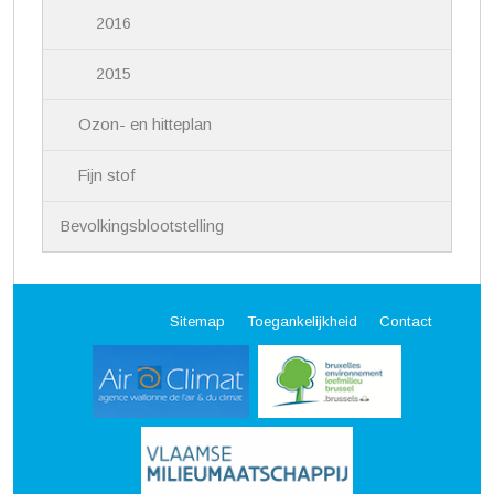
2016
2015
Ozon- en hitteplan
Fijn stof
Bevolkingsblootstelling
Sitemap
Toegankelijkheid
Contact