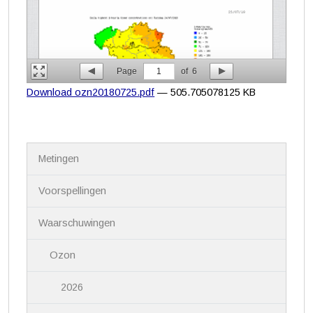
Page
1
of
6
Download ozn20180725.pdf
— 505.705078125 KB
N
Metingen
a
v
i
Voorspellingen
g
a
Waarschuwingen
t
i
Ozon
e
2026