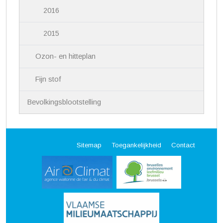
2016
2015
Ozon- en hitteplan
Fijn stof
Bevolkingsblootstelling
Sitemap
Toegankelijkheid
Contact