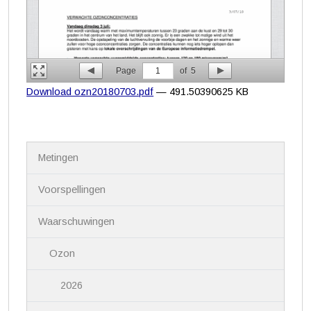
Page
1
of
5
Download ozn20180703.pdf
— 491.50390625 KB
N
Metingen
a
v
i
Voorspellingen
g
a
Waarschuwingen
t
i
Ozon
e
2026