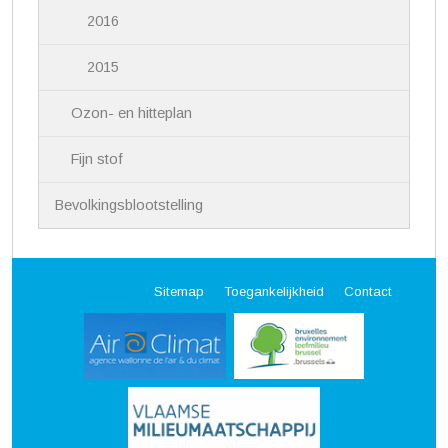
2016
2015
Ozon- en hitteplan
Fijn stof
Bevolkingsblootstelling
Sitemap
Toegankelijkheid
Contact