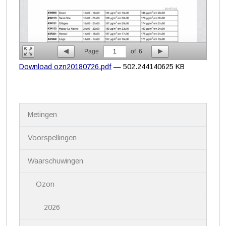
Page
1
of
6
Download ozn20180726.pdf
— 502.244140625 KB
N
Metingen
a
v
i
Voorspellingen
g
a
Waarschuwingen
t
i
Ozon
e
2026