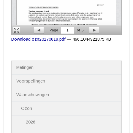
Page
1
of
5
Download ozn20170619.pdf
— 466.1044921875 KB
N
Metingen
a
v
i
Voorspellingen
g
a
Waarschuwingen
t
i
Ozon
e
2026