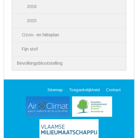
2016
2015
Ozon- en hitteplan
Fijn stof
Bevolkingsblootstelling
Sitemap
Toegankelijkheid
Contact