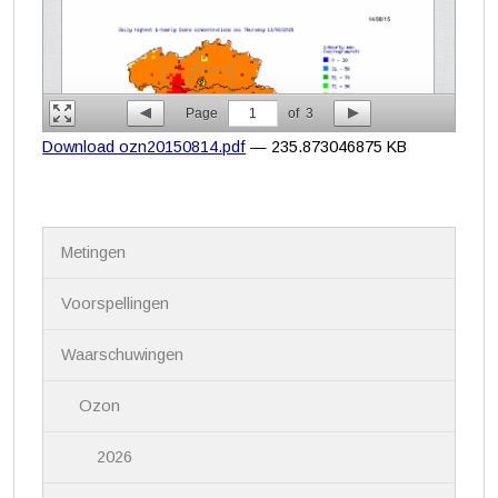
Page
1
of
3
Download ozn20150814.pdf
— 235.873046875 KB
N
Metingen
a
v
i
Voorspellingen
g
a
Waarschuwingen
t
i
Ozon
e
2026