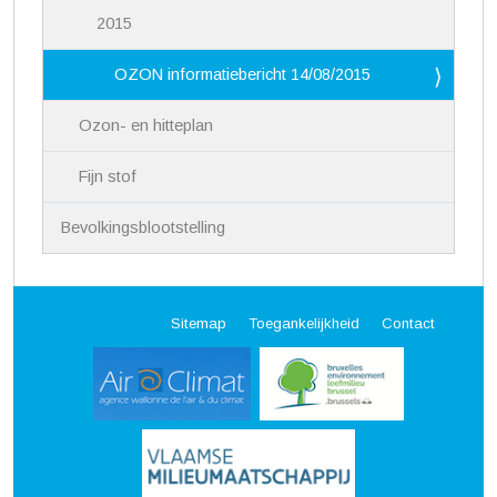
2015
OZON informatiebericht 14/08/2015
Ozon- en hitteplan
Fijn stof
Bevolkingsblootstelling
Sitemap
Toegankelijkheid
Contact