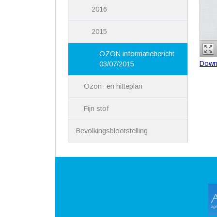
2016
2015
OZON informatiebericht
Down
03/07/2015
Ozon- en hitteplan
Fijn stof
Bevolkingsblootstelling