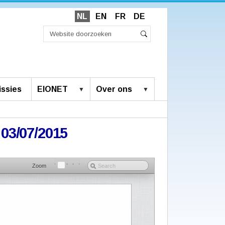
NL
EN
FR
DE
Zoek
Geavanceerd
Zoeken
zoeken...
ssies
EIONET
Over ons
03/07/2015
Zoom