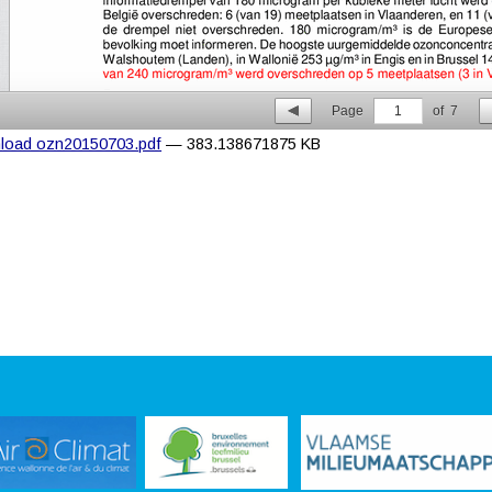
Page
1
of
7
load ozn20150703.pdf
— 383.138671875 KB