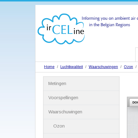
Home
Luchtkwaliteit
Waarschuwingen
Ozon
N
Metingen
a
v
i
Voorspellingen
g
DO
a
Waarschuwingen
t
i
Ozon
e